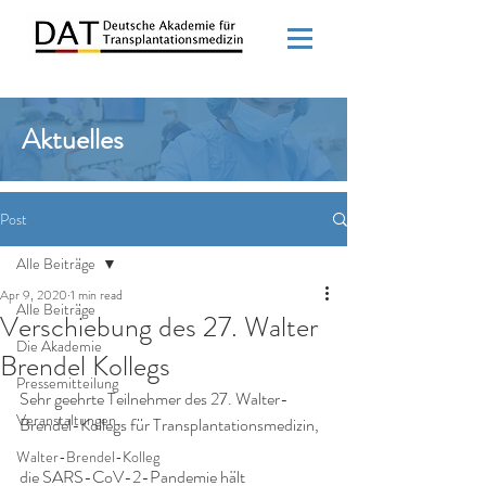
Aktuelles
Post
Alle Beiträge
Apr 9, 2020
1 min read
Alle Beiträge
Verschiebung des 27. Walter
Die Akademie
Brendel Kollegs
Pressemitteilung
Sehr geehrte Teilnehmer des 27. Walter-
Veranstaltungen
Brendel-Kollegs für Transplantationsmedizin, 
Walter-Brendel-Kolleg
die SARS-CoV-2-Pandemie hält 