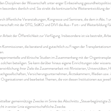
en Disziplinen der Wissenschaft unter enger Einbeziehung gesundheitspolitisc
 besonders dienlich sind. Sie strebt die kontinuierliche Weiterentwicklung d
urch öffentliche Veranstaltungen, Kongresse und Seminare, die dem in Abs. 1
tnerschaft mit der DTG, StäKO und DIVI die Aus- Fort- und Weiterbildung für
r Arbeit der Öffentlichkeit zur Verfügung. Insbesondere ist sie bestrebt, Arbe
 Kommissionen, die beratend und gutachtlich zu Fragen der Transplantationsm
en.
xperimentelle und klinische Studien im Zusammenhang mit der Organtransplant
n solchen beteiligen. Sie kann darüber hinaus eigene Einrichtungen oder wissens
wirklichung ihrer Ziele die Zusammenarbeit mit Ministerien, Universitäten,
Fachgesellschaften, Versicherungsunternehmen, Ärztekammern, Medien usw. in 
Organisationen und bearbeitet Themen, die von diesen Institutionen aus jeweil
mittelbar gemeinnützige Zwecke im Sinne des Abschnitts „Steuerbegünstigte
nicht in erster Linie eigenwirtschaftliche Zwecke.