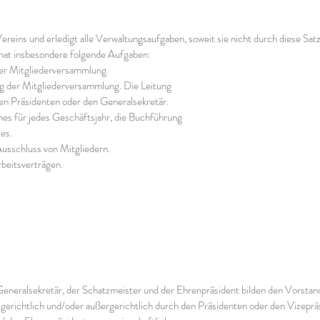
 Vereins und erledigt alle Verwaltungsaufgaben, soweit sie nicht durch diese S
 hat insbesondere folgende Aufgaben:
der Mitgliederversammlung.
g der Mitgliederversammlung. Die Leitung
n Präsidenten oder den Generalsekretär.
es für jedes Geschäftsjahr, die Buchführung
es.
usschluss von Mitgliedern.
eitsverträgen.
r Generalsekretär, der Schatzmeister und der Ehrenpräsident bilden den Vorst
erichtlich und/oder außergerichtlich durch den Präsidenten oder den Vizeprä