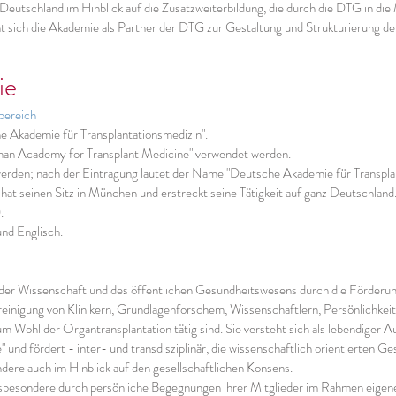
Deutschland im Hinblick auf die Zusatzweiterbildung, die durch die DTG in die
t sich die Akademie als Partner der DTG zur Gestaltung und Strukturierung de
ie
bereich
​
 Akademie für Transplantationsmedizin".
an Academy for Transplant Medicine" verwendet werden.
 werden; nach der Eintragung lautet der Name "Deutsche Akademie für Transpla
t seinen Sitz in München und erstreckt seine Tätigkeit auf ganz Deutschland
.
und Englisch.
 der Wissenschaft und des öffentlichen Gesundheitswesens durch die Förderun
einigung von Klinikern, Grundlagenforschem, Wissenschaftlern, Persönlichkeit
 Wohl der Organtransplantation tätig sind. Sie versteht sich als lebendiger A
 und fördert - inter- und transdisziplinär, die wissenschaftlich orientierten 
ere auch im Hinblick auf den gesellschaftlichen Konsens.
insbesondere durch persönliche Begegnungen ihrer Mitglieder im Rahmen eigene