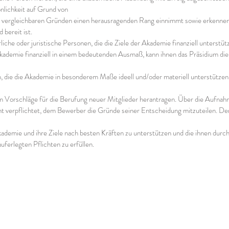
̈nlichkeit auf Grund von
 vergleichbaren Gründen einen herausragenden Rang einnimmt sowie erkennen la
 bereit ist.
liche oder juristische Personen, die die Ziele der Akademie finanziell unterstü
Akademie finanziell in einem bedeutenden Ausmaß, kann ihnen das Präsidium di
 die die Akademie in besonderem Maße ideell und/oder materiell unterstütze
um Vorschläge für die Berufung neuer Mitglieder herantragen. Über die Aufna
ht verpflichtet, dem Bewerber die Gründe seiner Entscheidung mitzuteilen. De
Akademie und ihre Ziele nach besten Kräften zu unterstützen und die ihnen dur
ferlegten Pflichten zu erfüllen.