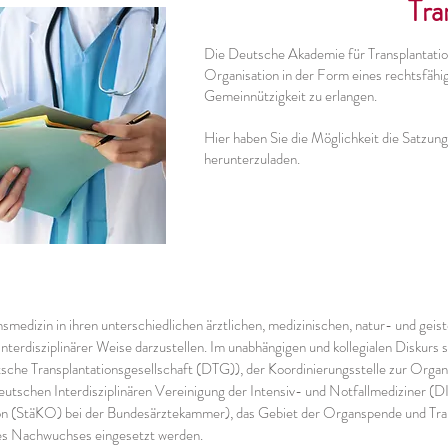
Tra
Die Deutsche Akademie für Transplantatio
Organisation in der Form eines rechtsfähi
Gemeinnützigkeit zu erlangen.
Hier haben Sie die Möglichkeit die Satzun
herunterzuladen.
onsmedizin in ihren unterschiedlichen ärztlichen, medizinischen, natur- und gei
nterdisziplinärer Weise darzustellen. Im unabhängigen und kollegialen Diskurs 
sche Transplantationsgesellschaft (DTG)), der Koordinierungsstelle zur Orga
Deutschen Interdisziplinären Vereinigung der Intensiv- und Notfallmediziner
n (StäKO) bei der Bundesärztekammer), das Gebiet der Organspende und Tra
des Nachwuchses eingesetzt werden.