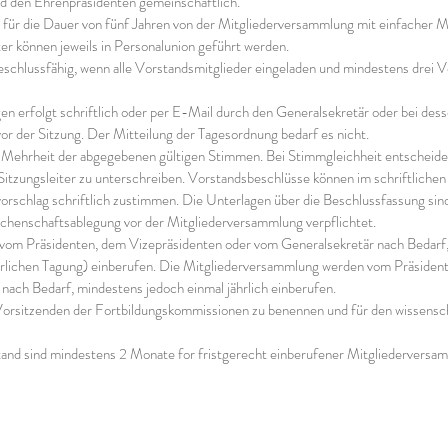
d den Ehrenpräsidenten gemeinschaftlich.
ür die Dauer von fünf Jahren von der Mitgliederversammlung mit einfacher Me
er können jeweils in Personalunion geführt werden.
eschlussfähig, wenn alle Vorstandsmitglieder eingeladen und mindestens drei V
n erfolgt schriftlich oder per E-Mail durch den Generalsekretär oder bei de
 vor der Sitzung. Der Mitteilung der Tagesordnung bedarf es nicht.
 Mehrheit der abgegebenen gültigen Stimmen. Bei Stimmgleichheit entscheidet
Sitzungsleiter zu unterschreiben. Vorstandsbeschlüsse können im schriftliche
schlag schriftlich zustimmen. Die Unterlagen über die Beschlussfassung sind
Rechenschaftsablegung vor der Mitgliederversammlung verpflichtet.
om Präsidenten, dem Vizepräsidenten oder vom Generalsekretär nach Bedarf, 
hrlichen Tagung) einberufen. Die Mitgliederversammlung werden vom Präsiden
nach Bedarf, mindestens jedoch einmal jährlich einberufen.
Vorsitzenden der Fortbildungskommissionen zu benennen und für den wissensch
stand sind mindestens 2 Monate for fristgerecht einberufener Mitgliederversa