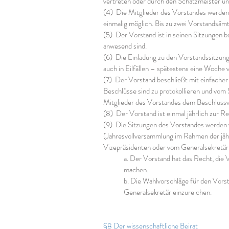
vertreten oder durch den Schatzmeister un
(4) Die Mitglieder des Vorstandes werden f
einmalig möglich. Bis zu zwei Vorstandsämt
(5) Der Vorstand ist in seinen Sitzungen b
anwesend sind.
(6) Die Einladung zu den Vorstandssitzunge
auch in Eilfällen – spätestens eine Woche
(7) Der Vorstand beschließt mit einfacher
Beschlüsse sind zu protokollieren und vom 
Mitglieder des Vorstandes dem Beschlussvor
(8) Der Vorstand ist einmal jährlich zur 
(9) Die Sitzungen des Vorstandes werden v
(Jahresvollversammlung im Rahmen der jä
Vizepräsidenten oder vom Generalsekretär 
a. Der Vorstand hat das Recht, die 
machen.
b. Die Wahlvorschläge für den Vor
Generalsekretär einzureichen.
§8 Der wissenschaftliche Beirat