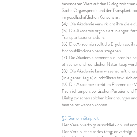
besonderen Wert auf den Dialog zwischen d
Sache Organspende und der Transplantation
im gesellschaftlichen Konsens an.
(4) Die Akademie verwirklicht ihre Ziele d
(5) Die Akademie organisiert in enger Par
Transplantationsmedizin.
(6) Die Akademie stellt die Ergebnisse ihre
Fachpublikationen herauszugeben.
(7) Die Akademie benennt aus ihren Reihen
ethischer und rechtlicher Natur, tätig werd
(8) Die Akademie kann wissenschaftliche e
(in eigener Regie) durchführen bzw. sich a
(9) Die Akademie strebt im Rahmen der Ver
Fachrichtungen, politischen Parteien und 
Dialog zwischen solchen Einrichtungen und 
bearbeitet werden können.
§3 Gemeinnützigkeit
Der Verein verfolgt ausschließlich und un
Der Verein ist selbstlos tätig; er verfolgt 