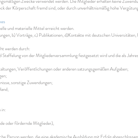
tzungsmäßigen Zwecke verwendet werden. Die Mitglieder erhalten keine Zuwendu
 der Körperschaft fremd sind, oder durch unverhältnismäßig hohe Vergütun
kes
elle und materielle Mittel erreicht werden.
ungen, b) Vorträge, c) Publikationen, d)Kontakte mit deutschen Universitäten
cht werden durch:
nd Staffelung von der Mitgliederversammlung festgesetzt wird und die als Jahresb
staltungen, Veröffentlichungen oder anderen satzungsgemäßen Aufgaben;
gen;
nisse, sonstige Zuwendungen;
 Hand;
 in:
de oder fördernde Mitglieder),
liche Person werden, die eine akademische Ausbildung mit Erfolg abgeschlossen 