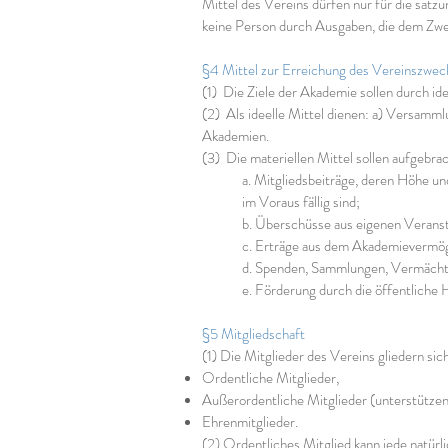
Mittel des Vereins dürfen nur für die sa
keine Person durch Ausgaben, die dem Zweck
§4 Mittel zur Erreichung des Vereinszwec
(1) Die Ziele der Akademie sollen durch ide
(2) Als ideelle Mittel dienen: a) Versamml
Akademien.
(3) Die materiellen Mittel sollen aufgebra
a. Mitgliedsbeiträge, deren Höhe u
im Voraus fällig sind;
b. Überschüsse aus eigenen Veran
c. Erträge aus dem Akademievermö
d. Spenden, Sammlungen, Vermächt
e. Förderung durch die öffentliche
§5 Mitgliedschaft
(1) Die Mitglieder des Vereins gliedern sich
Ordentliche Mitglieder,
Außerordentliche Mitglieder (unterstützen
Ehrenmitglieder.
(2) Ordentliches Mitglied kann jede natür