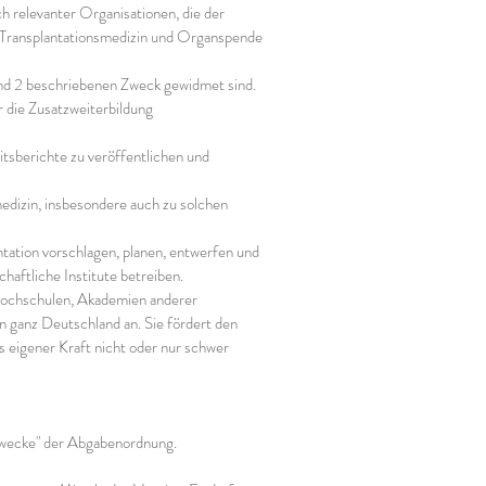
h relevanter Organisationen, die der
er Transplantationsmedizin und Organspende
 und 2 beschriebenen Zweck gewidmet sind.
 die Zusatzweiterbildung
itsberichte zu veröffentlichen und
edizin, insbesondere auch zu solchen
ation vorschlagen, planen, entwerfen und
chaftliche Institute betreiben.
 Hochschulen, Akademien anderer
ganz Deutschland an. Sie fördert den
s eigener Kraft nicht oder nur schwer
 Zwecke" der Abgabenordnung.